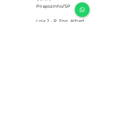
Pirapozinho/SP
Loja 2 - R. Eng. Alfred
Johan Liemert, 55 -
Jardim Colina, Pres.
Prudente/SP
© 2023. Todos os direitos reservado
por Machado Portas.