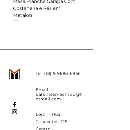
Mesa Prancha Garapa Com
Mesa Prancha Angel
Costaneira e Pés em
Pedra Esquadrejada
Metalon
Pés em Metalon
Tel:
(18) 9 9686-6966
Email:
batentesmachado@h
otmail.com
Loja 1 - Rua
Tiradentes, 129 -
Centro -