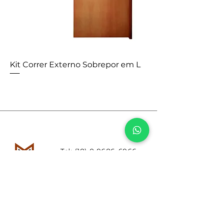
Kit Correr Externo Sobrepor em L
Tel:
(18) 9 9686-6966
Email:
batentesmachado@h
otmail.com