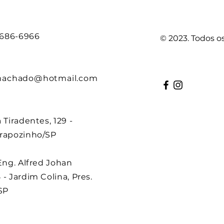
 9686-6966
© 2023. Todos o
machado@hotmail.com
a Tiradentes, 129 -
irapozinho/SP
 Eng. Alfred Johan
 - Jardim Colina, Pres.
SP