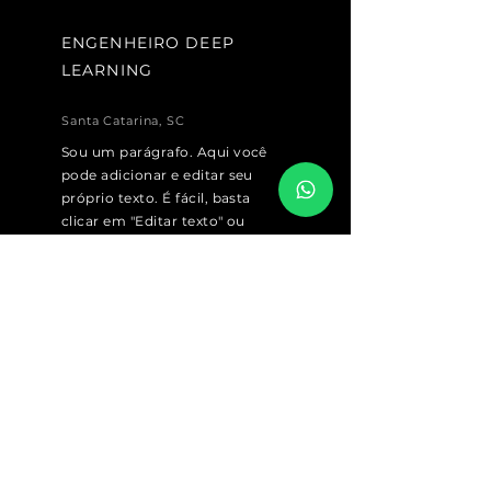
ENGENHEIRO DEEP
LEARNING
Santa Catarina, SC
Sou um parágrafo. Aqui você
pode adicionar e editar seu
próprio texto. É fácil, basta
clicar em "Editar texto" ou
clicar duas vezes sobre mim.
Você também pode alterar a
fonte e mais. Sou um ótimo
lugar para você compartilhar a
sua história.
Enviar CV